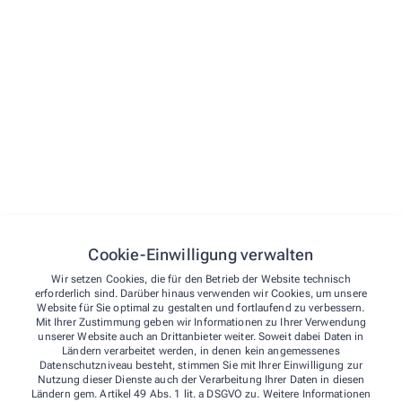
Menü
Startseite
Vorbestellen
Kontakt
Notdienst
Kontakt
Über uns
Cookie-Einwilligung verwalten
Burg-Apotheke
Wir setzen Cookies, die für den Betrieb der Website technisch
Kontakt
erforderlich sind. Darüber hinaus verwenden wir Cookies, um unsere
Website für Sie optimal zu gestalten und fortlaufend zu verbessern.
Windmühlenstr. 17
,
48691
Vreden
Mit Ihrer Zustimmung geben wir Informationen zu Ihrer Verwendung
02564/40 49
unserer Website auch an Drittanbieter weiter. Soweit dabei Daten in
Ländern verarbeitet werden, in denen kein angemessenes
02564/39 84 55
Datenschutzniveau besteht, stimmen Sie mit Ihrer Einwilligung zur
burgapo-vreden@t-online.de
Nutzung dieser Dienste auch der Verarbeitung Ihrer Daten in diesen
Ländern gem. Artikel 49 Abs. 1 lit. a DSGVO zu. Weitere Informationen