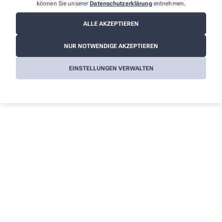
Informationen
können Sie unserer
Datenschutzerklärung
entnehmen.
Impressum
ALLE AKZEPTIEREN
Datenschutz
NUR NOTWENDIGE AKZEPTIEREN
AGB
Cookies
EINSTELLUNGEN VERWALTEN
Barrierefreiheitserklärung
Wir legen großen Wert auf den Schutz Ihrer persönlichen
Daten und garantieren die sichere Übertragung durch eine SSL-
Verschlüsselung.